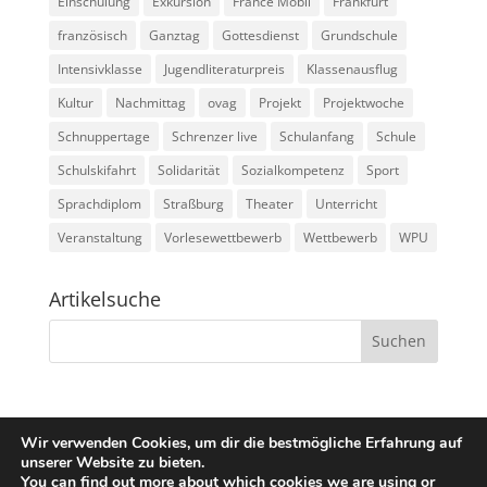
Einschulung
Exkursion
France Mobil
Frankfurt
französisch
Ganztag
Gottesdienst
Grundschule
Intensivklasse
Jugendliteraturpreis
Klassenausflug
Kultur
Nachmittag
ovag
Projekt
Projektwoche
Schnuppertage
Schrenzer live
Schulanfang
Schule
Schulskifahrt
Solidarität
Sozialkompetenz
Sport
Sprachdiplom
Straßburg
Theater
Unterricht
Veranstaltung
Vorlesewettbewerb
Wettbewerb
WPU
Artikelsuche
Wir verwenden Cookies, um dir die bestmögliche Erfahrung auf
Startseite
Kontakt
Downloads
unserer Website zu bieten.
You can find out more about which cookies we are using or