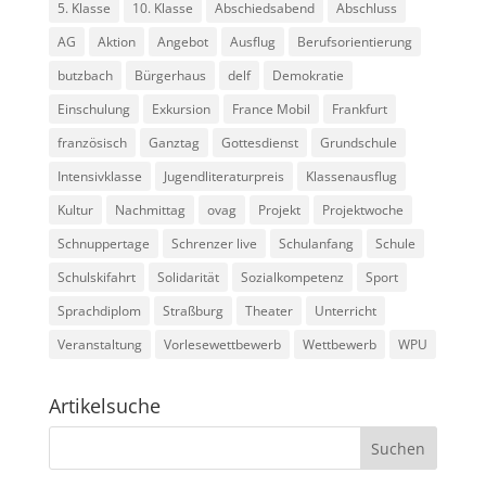
5. Klasse
10. Klasse
Abschiedsabend
Abschluss
AG
Aktion
Angebot
Ausflug
Berufsorientierung
butzbach
Bürgerhaus
delf
Demokratie
Einschulung
Exkursion
France Mobil
Frankfurt
französisch
Ganztag
Gottesdienst
Grundschule
Intensivklasse
Jugendliteraturpreis
Klassenausflug
Kultur
Nachmittag
ovag
Projekt
Projektwoche
Schnuppertage
Schrenzer live
Schulanfang
Schule
Schulskifahrt
Solidarität
Sozialkompetenz
Sport
Sprachdiplom
Straßburg
Theater
Unterricht
Veranstaltung
Vorlesewettbewerb
Wettbewerb
WPU
Artikelsuche