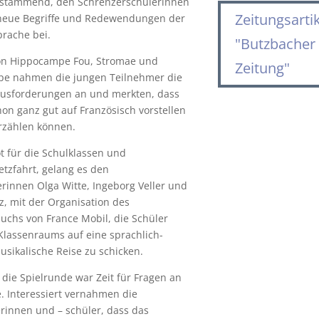
s stammend, den Schrenzerschülerinnen
Zeitungsarti
 neue Begriffe und Redewendungen der
prache bei.
"Butzbacher
on Hippocampe Fou, Stromae und
Zeitung"
ppe nahmen die jungen Teilnehmer die
ausforderungen an und merkten, dass
hon ganz gut auf Französisch vorstellen
rzählen können.
t für die Schulklassen und
etzfahrt, gelang es den
rinnen Olga Witte, Ingeborg Veller und
z, mit der Organisation des
uchs von France Mobil, die Schüler
Klassenraums auf eine sprachlich-
usikalische Reise zu schicken.
die Spielrunde war Zeit für Fragen an
. Interessiert vernahmen die
rinnen und – schüler, dass das