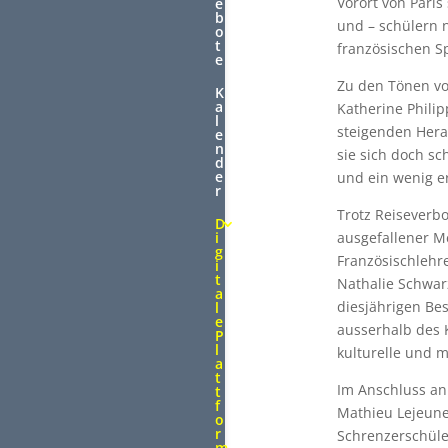
Vorort von Pari
e
b
und – schülern
o
t
französischen S
e
Zu den Tönen v
K
a
Katherine Phili
l
steigenden Her
e
n
sie sich doch sc
d
e
und ein wenig e
r
Trotz Reiseverbo
D
ausgefallener M
i
g
Französischlehre
i
t
Nathalie Schwar
a
diesjährigen Bes
l
e
ausserhalb des 
P
l
kulturelle und m
a
t
Im Anschluss an 
t
f
Mathieu Lejeune
o
r
Schrenzerschüle
m