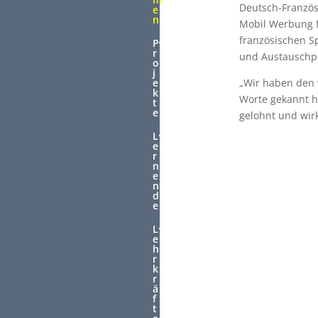
Deutsch-Französ
e
n
Mobil Werbung f
französischen S
P
r
und Austauschp
o
j
„Wir haben den 
e
k
Worte gekannt ha
t
e
gelohnt und wirk
L
e
r
n
e
n
d
e
L
e
h
r
k
r
ä
f
t