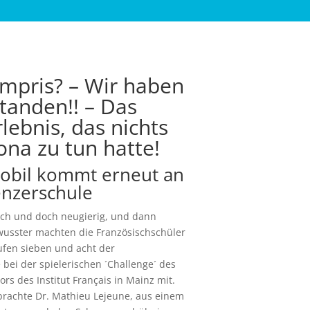
ompris? – Wir haben
standen!! – Das
lebnis, das nichts
ona zu tun hatte!
obil kommt erneut an
enzerschule
ich und doch neugierig, und dann
usster machten die Französischschüler
ufen sieben und acht der
bei der spielerischen ´Challenge´ des
ors des Institut Français in Mainz mit.
rachte Dr. Mathieu Lejeune, aus einem