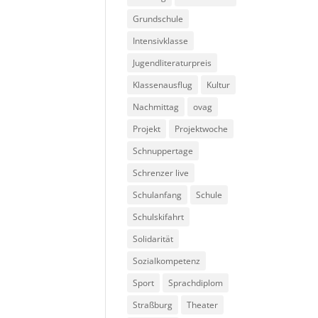
Grundschule
Intensivklasse
Jugendliteraturpreis
Klassenausflug
Kultur
Nachmittag
ovag
Projekt
Projektwoche
Schnuppertage
Schrenzer live
Schulanfang
Schule
Schulskifahrt
Solidarität
Sozialkompetenz
Sport
Sprachdiplom
Straßburg
Theater